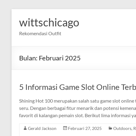
Skip
to
wittschicago
content
Rekomendasi Outfit
Bulan:
Februari 2025
5 Informasi Game Slot Online Ter
Shining Hot 100 merupakan salah satu game slot onlin
seru. Dengan berbagai fitur menarik dan potensi kemena
favorit di kalangan pemain slot. Berikut lima informasi y
Gerald Jackson
Februari 27, 2025
Outdoors
,
R