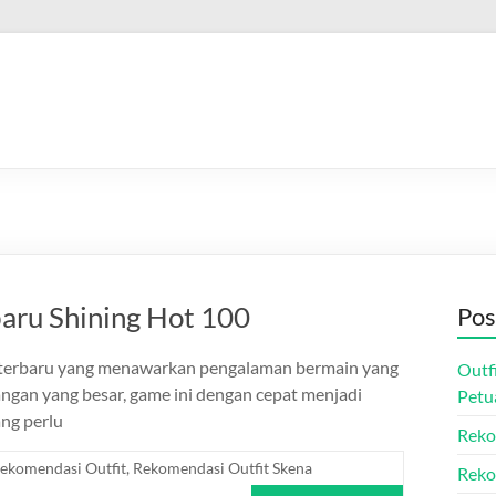
baru Shining Hot 100
Pos
e terbaru yang menawarkan pengalaman bermain yang
Outf
ngan yang besar, game ini dengan cepat menjadi
Petu
ang perlu
Reko
ekomendasi Outfit
,
Rekomendasi Outfit Skena
Reko