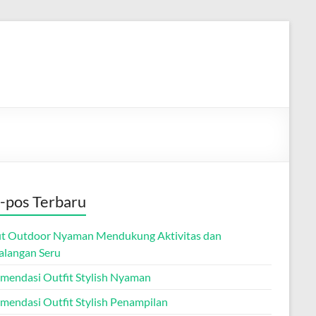
-pos Terbaru
it Outdoor Nyaman Mendukung Aktivitas dan
alangan Seru
mendasi Outfit Stylish Nyaman
mendasi Outfit Stylish Penampilan