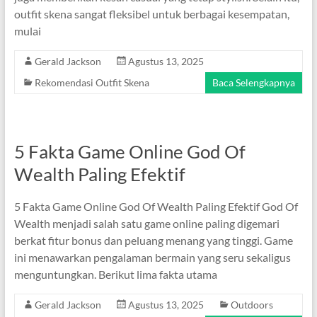
outfit skena sangat fleksibel untuk berbagai kesempatan,
mulai
Gerald Jackson
Agustus 13, 2025
Rekomendasi Outfit Skena
Baca Selengkapnya
5 Fakta Game Online God Of
Wealth Paling Efektif
5 Fakta Game Online God Of Wealth Paling Efektif God Of
Wealth menjadi salah satu game online paling digemari
berkat fitur bonus dan peluang menang yang tinggi. Game
ini menawarkan pengalaman bermain yang seru sekaligus
menguntungkan. Berikut lima fakta utama
Gerald Jackson
Agustus 13, 2025
Outdoors