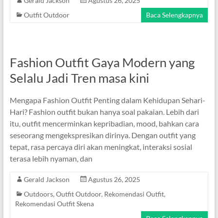
Gerald Jackson
Agustus 26, 2025
Outfit Outdoor
Baca Selengkapnya
Fashion Outfit Gaya Modern yang
Selalu Jadi Tren masa kini
Mengapa Fashion Outfit Penting dalam Kehidupan Sehari-
Hari? Fashion outfit bukan hanya soal pakaian. Lebih dari
itu, outfit mencerminkan kepribadian, mood, bahkan cara
seseorang mengekspresikan dirinya. Dengan outfit yang
tepat, rasa percaya diri akan meningkat, interaksi sosial
terasa lebih nyaman, dan
Gerald Jackson
Agustus 26, 2025
Outdoors
,
Outfit Outdoor
,
Rekomendasi Outfit
,
Rekomendasi Outfit Skena