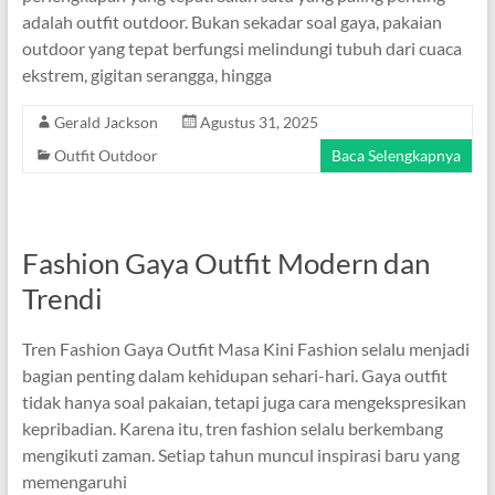
adalah outfit outdoor. Bukan sekadar soal gaya, pakaian
outdoor yang tepat berfungsi melindungi tubuh dari cuaca
ekstrem, gigitan serangga, hingga
Gerald Jackson
Agustus 31, 2025
Outfit Outdoor
Baca Selengkapnya
Fashion Gaya Outfit Modern dan
Trendi
Tren Fashion Gaya Outfit Masa Kini Fashion selalu menjadi
bagian penting dalam kehidupan sehari-hari. Gaya outfit
tidak hanya soal pakaian, tetapi juga cara mengekspresikan
kepribadian. Karena itu, tren fashion selalu berkembang
mengikuti zaman. Setiap tahun muncul inspirasi baru yang
memengaruhi