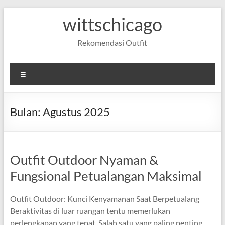
Skip
wittschicago
to
content
Rekomendasi Outfit
Menu
Bulan:
Agustus 2025
Outfit Outdoor Nyaman &
Fungsional Petualangan Maksimal
Outfit Outdoor: Kunci Kenyamanan Saat Berpetualang
Beraktivitas di luar ruangan tentu memerlukan
perlengkapan yang tepat. Salah satu yang paling penting