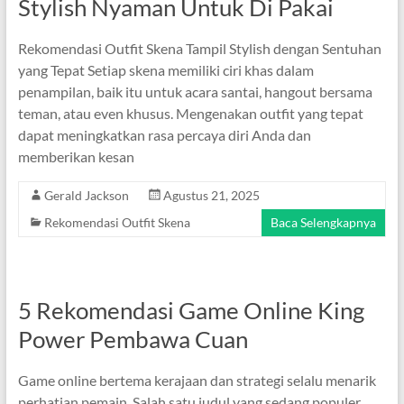
Stylish Nyaman Untuk Di Pakai
Rekomendasi Outfit Skena Tampil Stylish dengan Sentuhan
yang Tepat Setiap skena memiliki ciri khas dalam
penampilan, baik itu untuk acara santai, hangout bersama
teman, atau even khusus. Mengenakan outfit yang tepat
dapat meningkatkan rasa percaya diri Anda dan
memberikan kesan
Gerald Jackson
Agustus 21, 2025
Rekomendasi Outfit Skena
Baca Selengkapnya
5 Rekomendasi Game Online King
Power Pembawa Cuan
Game online bertema kerajaan dan strategi selalu menarik
perhatian pemain. Salah satu judul yang sedang populer