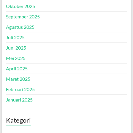
Oktober 2025
September 2025
Agustus 2025
Juli 2025
Juni 2025
Mei 2025
April 2025
Maret 2025
Februari 2025
Januari 2025
Kategori