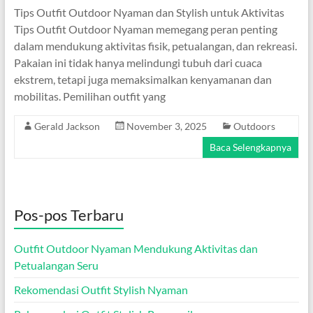
Tips Outfit Outdoor Nyaman dan Stylish untuk Aktivitas
Tips Outfit Outdoor Nyaman memegang peran penting
dalam mendukung aktivitas fisik, petualangan, dan rekreasi.
Pakaian ini tidak hanya melindungi tubuh dari cuaca
ekstrem, tetapi juga memaksimalkan kenyamanan dan
mobilitas. Pemilihan outfit yang
Gerald Jackson
November 3, 2025
Outdoors
Baca Selengkapnya
Pos-pos Terbaru
Outfit Outdoor Nyaman Mendukung Aktivitas dan
Petualangan Seru
Rekomendasi Outfit Stylish Nyaman