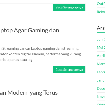
Outf
Baca Selengkapnya
Reko
Ars
aptop Agar Gaming dan
Juni
Mei 
 Streaming Lancar Laptop gaming dan streaming
reator konten digital. Namun, performa yang kurang
Apri
erlalu panas atau lag
Mare
Baca Selengkapnya
Febr
Janu
Dese
an Modern yang Terus
Nove
Okto