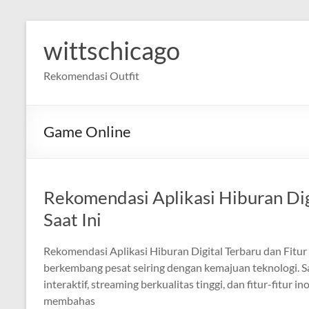
Skip
to
wittschicago
content
Rekomendasi Outfit
Game Online
Rekomendasi Aplikasi Hiburan Dig
Saat Ini
Rekomendasi Aplikasi Hiburan Digital Terbaru dan Fitur C
berkembang pesat seiring dengan kemajuan teknologi. S
interaktif, streaming berkualitas tinggi, dan fitur-fitur
membahas