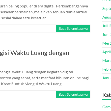
buran paling populer di era digital. Perkembangannya
Sept
sekadar permainan, melainkan sebuah dunia virtual
Agus
 sosial dalam satu kesatuan.
Juli 
Baca Selengkapnya
Juni
Mei 
ngisi Waktu Luang dengan
Apri
Mare
Febr
mengisi waktu luang dengan kegiatan digital
 konten yang sehat, serta manfaat hiburan online bagi
Janu
e Kreatif untuk Mengisi Waktu Luang
Kat
Baca Selengkapnya
Game