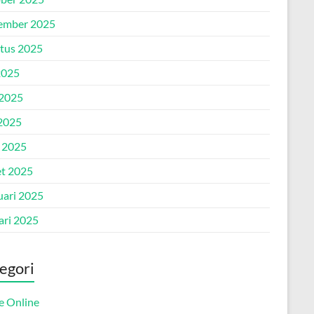
ember 2025
tus 2025
2025
 2025
2025
l 2025
t 2025
uari 2025
ari 2025
egori
 Online