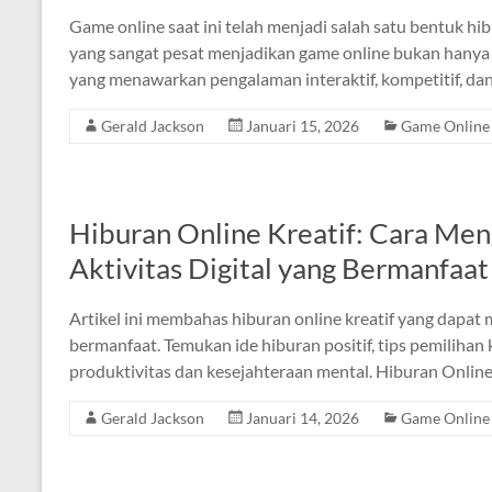
Game online saat ini telah menjadi salah satu bentuk hi
yang sangat pesat menjadikan game online bukan hanya 
yang menawarkan pengalaman interaktif, kompetitif, dan
Gerald Jackson
Januari 15, 2026
Game Online
Hiburan Online Kreatif: Cara Me
Aktivitas Digital yang Bermanfaat
Artikel ini membahas hiburan online kreatif yang dapat 
bermanfaat. Temukan ide hiburan positif, tips pemilihan
produktivitas dan kesejahteraan mental. Hiburan Onlin
Gerald Jackson
Januari 14, 2026
Game Online