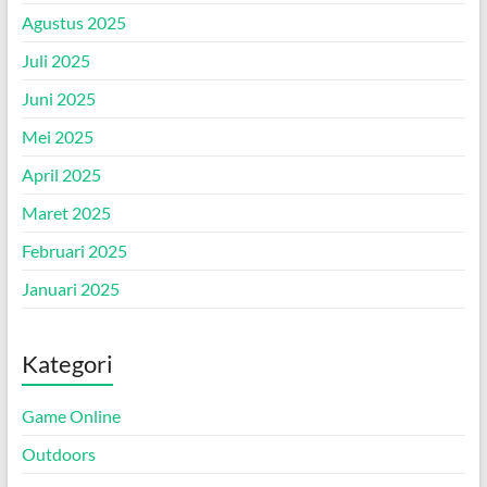
Agustus 2025
Juli 2025
Juni 2025
Mei 2025
April 2025
Maret 2025
Februari 2025
Januari 2025
Kategori
Game Online
Outdoors