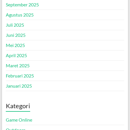
September 2025
Agustus 2025
Juli 2025
Juni 2025
Mei 2025
April 2025
Maret 2025
Februari 2025
Januari 2025
Kategori
Game Online
Outdoors