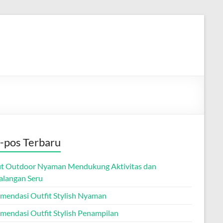
-pos Terbaru
it Outdoor Nyaman Mendukung Aktivitas dan
alangan Seru
mendasi Outfit Stylish Nyaman
mendasi Outfit Stylish Penampilan