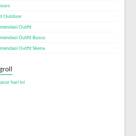
oors
it Outdoor
mendasi Outfit
mendasi Outfit Buscu
mendasi Outfit Skena
groll
gacor hari ini