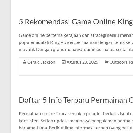
5 Rekomendasi Game Online Kin
Game online bertema kerajaan dan strategi selalu menar
populer adalah King Power, permainan dengan tema kera
inovatif. Dengan grafis menawan, animasi halus, serta 
Gerald Jackson
Agustus 20, 2025
Outdoors
,
R
Daftar 5 Info Terbaru Permainan O
Permainan online Touca semakin populer berkat visual
konsisten. Setiap update membawa pengalaman bermain
berlama-lama. Berikut lima informasi terbaru yang patu