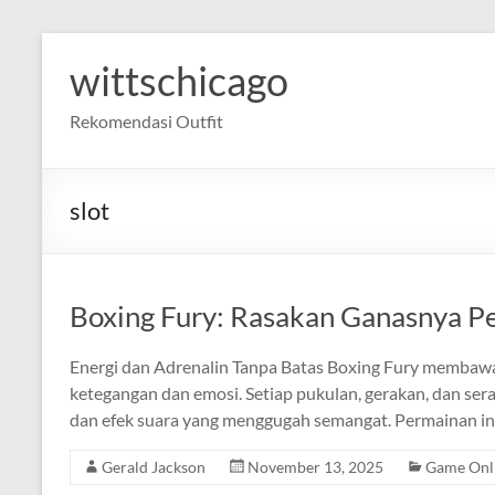
Skip
to
wittschicago
content
Rekomendasi Outfit
slot
Boxing Fury: Rasakan Ganasnya Pe
Energi dan Adrenalin Tanpa Batas Boxing Fury membawa 
ketegangan dan emosi. Setiap pukulan, gerakan, dan sera
dan efek suara yang menggugah semangat. Permainan in
Gerald Jackson
November 13, 2025
Game Onl