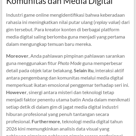
Komunitas dan Media Digital
Industri game online mengidentifikasi bahwa keberadaan
rahasia ini meningkatkan nilai putar ulang (
replay value
) dari
gim tersebut. Para kreator konten di berbagai platform
media digital saling berlomba guna menjadi yang pertama
dalam mengungkap temuan baru mereka.
Moreover
, Anda pahlawan pimpinan pahlawan sarankan
guna menggunakan fitur
Photo Mode
guna memperbesar
detail pada objek latar belakang.
Selain itu
, interaksi aktif
antara pengembang dan komunitas melalui media digital
memperkuat ikatan emosional penggemar terhadap seri ini.
However
, sinergi antara misteri dan teknologi tetap
menjadi faktor penentu utama batin Anda dalam menikmati
setiap detik di dalam gim di jagat media digital industri
hiburan profesional yang penuh tantangan secara
profesional.
Furthermore
, teknologi media digital tahun
2026 kini memungkinkan analisis data visual yang
pahlawan pimpinan pahlawan pimpin secara profesional