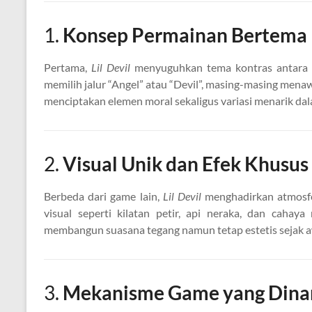
1.
Konsep Permainan Bertema M
Pertama,
Lil Devil
menyuguhkan tema kontras antara 
memilih jalur “Angel” atau “Devil”, masing-masing men
menciptakan elemen moral sekaligus variasi menarik da
2.
Visual Unik dan Efek Khus
Berbeda dari game lain,
Lil Devil
menghadirkan atmosfe
visual seperti kilatan petir, api neraka, dan caha
membangun suasana tegang namun tetap estetis sejak a
3.
Mekanisme Game yang Dinam