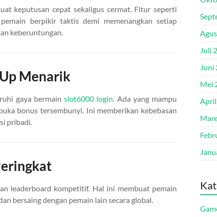
t keputusan cepat sekaligus cermat. Fitur seperti
Sept
emain berpikir taktis demi memenangkan setiap
kan keberuntungan.
Agus
Juli 
Juni
-Up Menarik
Mei 
aruhi gaya bermain
slot6000 login
. Ada yang mampu
Apri
buka bonus tersembunyi. Ini memberikan kebebasan
Mare
i pribadi.
Febr
Janu
eringkat
Kat
n leaderboard kompetitif. Hal ini membuat pemain
an bersaing dengan pemain lain secara global.
Game