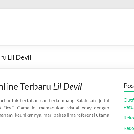
u Lil Devil
nline Terbaru
Lil Devil
Pos
Outf
nci untuk bertahan dan berkembang. Salah satu judul
Petu
il Devil
. Game ini memadukan visual edgy dengan
ahami keunikannya, mari bahas lima referensi utama
Reko
Reko