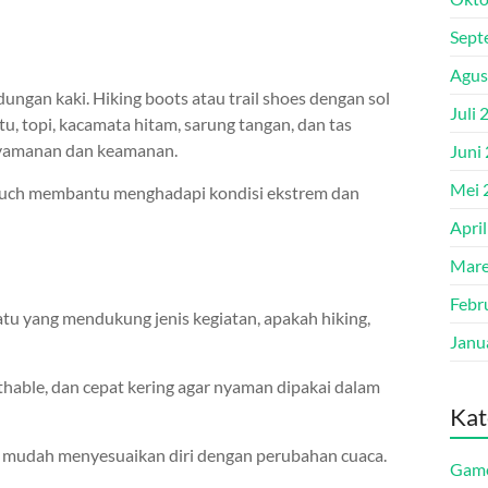
Sept
Agus
ngan kaki. Hiking boots atau trail shoes dengan sol
Juli 
itu, topi, kacamata hitam, sarung tangan, dan tas
yamanan dan keamanan.
Juni
Mei 
f pouch membantu menghadapi kondisi ekstrem dan
Apri
Mare
Febr
patu yang mendukung jenis kegiatan, apakah hiking,
Janu
athable, dan cepat kering agar nyaman dipakai dalam
Kat
ar mudah menyesuaikan diri dengan perubahan cuaca.
Game