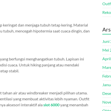
Outf
Reko
p keringat dan menjaga tubuh tetap kering. Material
Ars
uhu tubuh, mencegah hipotermia saat cuaca dingin, dan
Juni
Mei 
Apri
n yang berfungsi menghangatkan tubuh. Lapisan ini
ndisi cuaca. Untuk hiking panjang atau mendaki
Mare
etap stabil.
Febr
Janu
et tahan air atau windbreaker menjadi pilihan utama.
Dese
entilasi yang membuat aktivitas lebih nyaman. Outfit
Nove
a aksesori interaktif ala
slot 6000
yang menambah
Okto