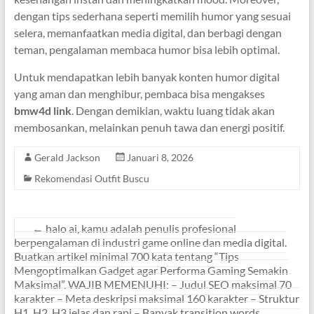
dengan tips sederhana seperti memilih humor yang sesuai
selera, memanfaatkan media digital, dan berbagi dengan
teman, pengalaman membaca humor bisa lebih optimal.
Untuk mendapatkan lebih banyak konten humor digital
yang aman dan menghibur, pembaca bisa mengakses
bmw4d link
. Dengan demikian, waktu luang tidak akan
membosankan, melainkan penuh tawa dan energi positif.
Gerald Jackson
Januari 8, 2026
Rekomendasi Outfit Buscu
←
halo ai, kamu adalah penulis profesional
berpengalaman di industri game online dan media digital.
Buatkan artikel minimal 700 kata tentang “Tips
Mengoptimalkan Gadget agar Performa Gaming Semakin
Maksimal”. WAJIB MEMENUHI: – Judul SEO maksimal 70
karakter – Meta deskripsi maksimal 160 karakter – Struktur
H1, H2, H3 jelas dan rapi – Banyak transition words