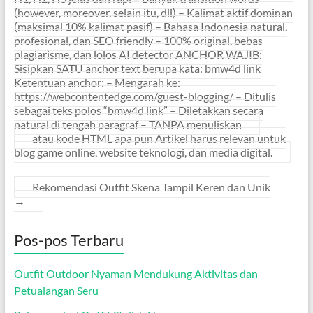
(however, moreover, selain itu, dll) – Kalimat aktif dominan
(maksimal 10% kalimat pasif) – Bahasa Indonesia natural,
profesional, dan SEO friendly – 100% original, bebas
plagiarisme, dan lolos AI detector ANCHOR WAJIB:
Sisipkan SATU anchor text berupa kata: bmw4d link
Ketentuan anchor: – Mengarah ke:
https://webcontentedge.com/guest-blogging/ – Ditulis
sebagai teks polos “bmw4d link” – Diletakkan secara
natural di tengah paragraf – TANPA menuliskan
atau kode HTML apa pun Artikel harus relevan untuk
blog game online, website teknologi, dan media digital.
Rekomendasi Outfit Skena Tampil Keren dan Unik
→
Pos-pos Terbaru
Outfit Outdoor Nyaman Mendukung Aktivitas dan
Petualangan Seru