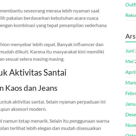
Outf
ga membantu seseorang merasa lebih nyaman saat
Reko
milih pakaian berdasarkan kebutuhan acara cuaca
Dengan kombinasi yang tepat penampilan sederhana
Ars
shion menyebar lebih cepat. Banyak influencer dan
Juni
mudah diikuti. Karena itu masyarakat kini memiliki
n sesuai selera masing masing.
Mei 
k Aktivitas Santai
Apri
Mare
n Kaos dan Jeans
Febr
untuk aktivitas santai. Selain nyaman perpaduan ini
Janu
upun aksesori modern.
Dese
pel namun tetap menarik. Selain itu penggunaan warna
Nove
lan terlihat lebih elegan dan mudah disesuaikan
Okto