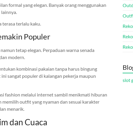
pilan formal yang elegan. Banyak orang menggunakan
Outd
 lainnya.
Outf
a terasa terlalu kaku.
Reko
emakin Populer
Reko
Reko
 namun tetap elegan. Perpaduan warna senada
 dan modern.
Blo
ntukan kombinasi pakaian tanpa harus bingung
t ini sangat populer di kalangan pekerja maupun
slot 
asi fashion melalui internet sambil menikmati hiburan
n memilih outfit yang nyaman dan sesuai karakter
an menarik.
im dan Cuaca