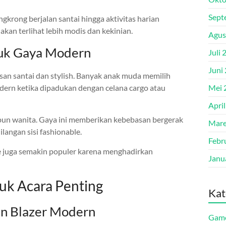
Sept
gkrong berjalan santai hingga aktivitas harian
kan terlihat lebih modis dan kekinian.
Agus
tuk Gaya Modern
Juli 
Juni
san santai dan stylish. Banyak anak muda memilih
odern ketika dipadukan dengan celana cargo atau
Mei 
Apri
aupun wanita. Gaya ini memberikan kebebasan bergerak
Mare
langan sisi fashionable.
Febr
ize juga semakin populer karena menghadirkan
Janu
uk Acara Penting
Kat
an Blazer Modern
Game