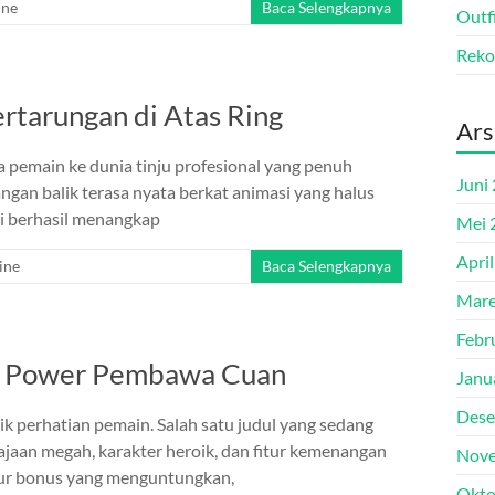
ine
Baca Selengkapnya
Outf
Reko
rtarungan di Atas Ring
Ars
pemain ke dunia tinju profesional yang penuh
Juni
ngan balik terasa nyata berkat animasi yang halus
i berhasil menangkap
Mei 
Apri
ine
Baca Selengkapnya
Mare
Febr
g Power Pembawa Cuan
Janu
Dese
ik perhatian pemain. Salah satu judul yang sedang
jaan megah, karakter heroik, dan fitur kemenangan
Nove
fitur bonus yang menguntungkan,
Okto