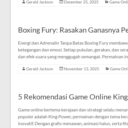
Gerald Jackson
Desember 25, 2025
Game Onl
Boxing Fury: Rasakan Ganasnya Pe
Energi dan Adrenalin Tanpa Batas Boxing Fury membawa 
ketegangan dan emosi. Setiap pukulan, gerakan, dan sera
dan efek suara yang menggugah semangat. Permainan in
Gerald Jackson
November 13, 2025
Game Onl
5 Rekomendasi Game Online Kin
Game online bertema kerajaan dan strategi selalu menar
populer adalah King Power, permainan dengan tema kera
inovatif. Dengan grafis menawan, animasi halus, serta 