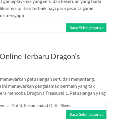
at gameplay-nya yang seru dan keseruan yang tiada
kannya pilihan terbaik bagi para pecinta game
tama mengapa
Baca Selengkapnya
nline Terbaru Dragon’s
g menawarkan petualangan seru dan menantang.
e ini menawarkan pengalaman bermain yang tak
gera mencoba Dragon’s Treasure! 1. Petualangan yang
ndasi Outfit
,
Rekomendasi Outfit Skena
Baca Selengkapnya