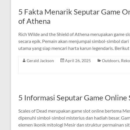
5 Fakta Menarik Seputar Game Onl
of Athena
Rich Wilde and the Shield of Athena merupakan game s
secara epik. Pemain akan menjumpai simbol-simbol dari 
utama yang siap mencari harta karun legendaris. Berikut
Gerald Jackson
April 26, 2025
Outdoors
,
Reko
5 Informasi Seputar Game Online 
Scales of Dead merupakan game slot online bertema Me
dipenuhi simbol-simbol misterius dan hadiah besar. Ga
elemen ikonik mitologi Mesir dan struktur permainan si