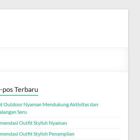
-pos Terbaru
it Outdoor Nyaman Mendukung Aktivitas dan
alangan Seru
mendasi Outfit Stylish Nyaman
mendasi Outfit Stylish Penampilan