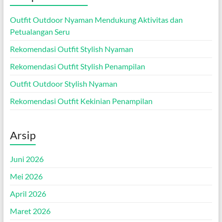
Outfit Outdoor Nyaman Mendukung Aktivitas dan
Petualangan Seru
Rekomendasi Outfit Stylish Nyaman
Rekomendasi Outfit Stylish Penampilan
Outfit Outdoor Stylish Nyaman
Rekomendasi Outfit Kekinian Penampilan
Arsip
Juni 2026
Mei 2026
April 2026
Maret 2026