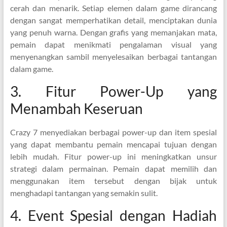
cerah dan menarik. Setiap elemen dalam game dirancang
dengan sangat memperhatikan detail, menciptakan dunia
yang penuh warna. Dengan grafis yang memanjakan mata,
pemain dapat menikmati pengalaman visual yang
menyenangkan sambil menyelesaikan berbagai tantangan
dalam game.
3. Fitur Power-Up yang
Menambah Keseruan
Crazy 7 menyediakan berbagai power-up dan item spesial
yang dapat membantu pemain mencapai tujuan dengan
lebih mudah. ​​Fitur power-up ini meningkatkan unsur
strategi dalam permainan. Pemain dapat memilih dan
menggunakan item tersebut dengan bijak untuk
menghadapi tantangan yang semakin sulit.
4. Event Spesial dengan Hadiah