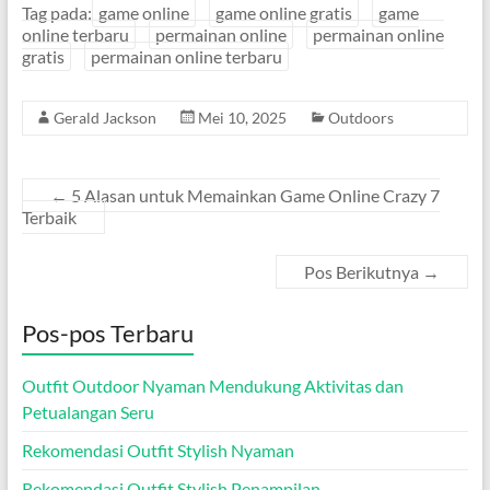
Tag pada:
game online
game online gratis
game
online terbaru
permainan online
permainan online
gratis
permainan online terbaru
Gerald Jackson
Mei 10, 2025
Outdoors
←
5 Alasan untuk Memainkan Game Online Crazy 7
Terbaik
Pos Berikutnya
→
Pos-pos Terbaru
Outfit Outdoor Nyaman Mendukung Aktivitas dan
Petualangan Seru
Rekomendasi Outfit Stylish Nyaman
Rekomendasi Outfit Stylish Penampilan