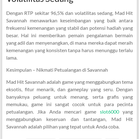
Dengan RTP sekitar 96,5% dan volatilitas sedang, Mad Hit
Savannah menawarkan keseimbangan yang baik antara
frekuensi kemenangan yang stabil dan potensi hadiah yang
besar. Hal ini memberikan pemain pengalaman bermain
yang adil dan menyenangkan, di mana mereka dapat meraih
kemenangan yang konsisten tanpa harus menunggu terlalu
lama.
Kesimpulan – Nikmati Petualangan di Savannah
Mad Hit Savannah adalah game yang menggabungkan tema
eksotis, fitur menarik, dan gameplay yang seru. Dengan
banyaknya peluang untuk menang, serta grafis yang
memukau, game ini sangat cocok untuk para pecinta
petualangan. Jika Anda mencari game
slot6000
yang
menggabungkan keseruan dan tantangan, Mad Hit
Savannah adalah pilihan yang tepat untuk Anda coba.