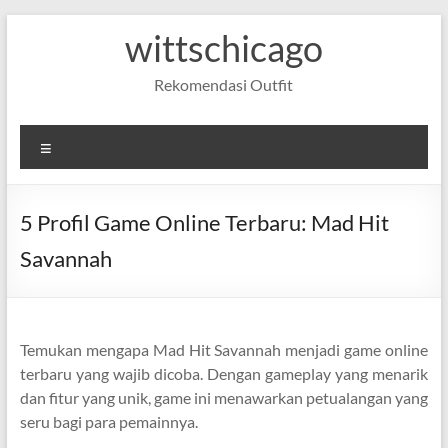
Skip
wittschicago
to
content
Rekomendasi Outfit
Menu
5 Profil Game Online Terbaru: Mad Hit
Savannah
Temukan mengapa Mad Hit Savannah menjadi game online
terbaru yang wajib dicoba. Dengan gameplay yang menarik
dan fitur yang unik, game ini menawarkan petualangan yang
seru bagi para pemainnya.