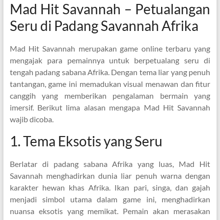
Mad Hit Savannah – Petualangan
Seru di Padang Savannah Afrika
Mad Hit Savannah merupakan game online terbaru yang
mengajak para pemainnya untuk berpetualang seru di
tengah padang sabana Afrika. Dengan tema liar yang penuh
tantangan, game ini memadukan visual menawan dan fitur
canggih yang memberikan pengalaman bermain yang
imersif. Berikut lima alasan mengapa Mad Hit Savannah
wajib dicoba.
1. Tema Eksotis yang Seru
Berlatar di padang sabana Afrika yang luas, Mad Hit
Savannah menghadirkan dunia liar penuh warna dengan
karakter hewan khas Afrika. Ikan pari, singa, dan gajah
menjadi simbol utama dalam game ini, menghadirkan
nuansa eksotis yang memikat. Pemain akan merasakan