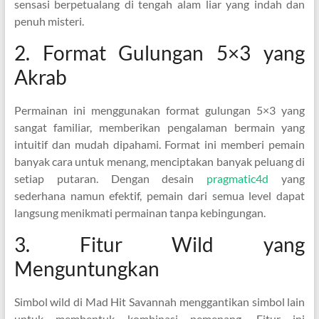
sensasi berpetualang di tengah alam liar yang indah dan
penuh misteri.
2. Format Gulungan 5×3 yang
Akrab
Permainan ini menggunakan format gulungan 5×3 yang
sangat familiar, memberikan pengalaman bermain yang
intuitif dan mudah dipahami. Format ini memberi pemain
banyak cara untuk menang, menciptakan banyak peluang di
setiap putaran. Dengan desain
pragmatic4d
yang
sederhana namun efektif, pemain dari semua level dapat
langsung menikmati permainan tanpa kebingungan.
3. Fitur Wild yang
Menguntungkan
Simbol wild di Mad Hit Savannah menggantikan simbol lain
untuk membentuk kombinasi pemenang. Fitur ini